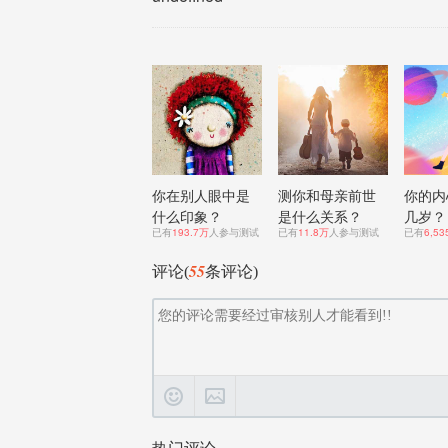
你在别人眼中是
测你和母亲前世
你的内
什么印象？
是什么关系？
几岁？
已有
193.7万
人参与测试
已有
11.8万
人参与测试
已有
6,53
55
评论(
条评论)