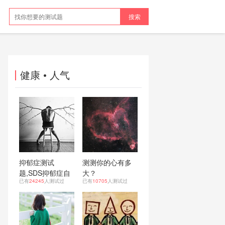
搜索
健康
• 人气
抑郁症测试
测测你的心有多
题,SDS抑郁症自
大？
已有
24245
人测试过
已有
10705
人测试过
测表！