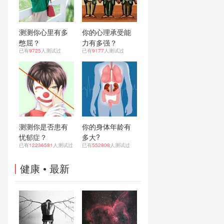
测测你心里有多
你的心理承受能
憋屈？
力有多强？
已有
9725
人测试过
已有
9177
人测试过
测测你是否患有
你的身体年龄有
忧郁症？
多大?
已有
12236581
人测试过
已有
552808
人测试过
健康
• 最新