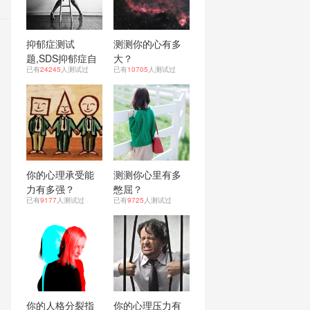
抑郁症测试
测测你的心有多
题,SDS抑郁症自
大？
已有
24245
人测试过
已有
10705
人测试过
测表！
你的心理承受能
测测你心里有多
力有多强？
憋屈？
已有
9177
人测试过
已有
9725
人测试过
你的人格分裂指
你的心理压力有