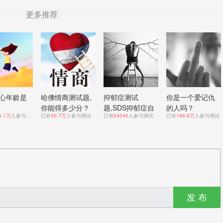
更多推荐
心年龄是
哈佛情商测试题,
抑郁症测试
你是一个爱记仇
你能得多少分？
题,SDS抑郁症自
的人吗？
5.1万
人参与测试
已有
56.7万
人参与测试
已有
24246
人参与测试
已有
186.6万
人参与测试
测表！
发 布