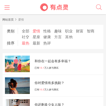
网站首页
爱情
类别
全部
爱情
性格
趣味
职业
财富
智商
社交
星座
健康
方言
其他
排序
最热
最新
热评
和你在一起会有多幸福？
已有
13.1
万人参与测试
你对爱情有多挑剔？
已有
10.3
万人参与测试
你还剩多少女人味？