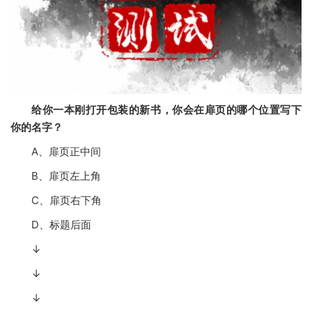
给你一本刚打开包装的新书，你会在扉页的哪个位置写下
你的名字？
A
、扉页正中间
B
、扉页左上角
C
、扉页右下角
D
、标题后面
↓
↓
↓